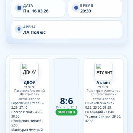
ДАТА
ВРЕМЯ
Пн, 16.03.26
20:30
АРЕНА
ЛА Полюс
ДВФУ
Атлант
ТРЕНЕР
ТРЕНЕР
Пасечник Анатолий
Розенкрын Александр
Дмитриевич
Константинович
8:6
АВТОРЫ ГОЛОВ
АВТОРЫ ГОЛОВ
Борловский Степан -
Симаков Михаил -
(5:2, 2:3, 1:1 )
2:29, 27:40
0:35, 23:20, 38:25
Носков Игнат - 4:20,
Ро Аркадий - 11:40
ЗАВЕРШЕН
30:30
Таранов Виктор - 29:30,
Ярошкевич Никита -
42:38
5:50
Манжурин Дмитрий -