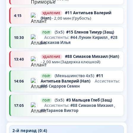
#11
Антипьев Валерий
УДАЛЕНИЕ
4:15
(Нап)
- 2,00 мин (Грубость)
(5x5)
#15
Еленов Тимур
(Защ)
ГОЛ!
10:30
Ассистенты:
#44
Лунин Кирилл
, #28
Баскаков Илья
#88
Симаков Михаил
(Нап)
УДАЛЕНИЕ
13:40
- 2,00 мин (Задержка клюшкой)
(Меньшинство 4x5)
#11
ГОЛ!
14:06
Антипьев Валерий
(Нап)
Ассистенты:
#96
Сидоров Семен
(5x5)
#3
Мальцев Глеб
(Защ)
ГОЛ!
17:05
Ассистенты:
#88
Симаков Михаил
,
#9
Таранов Виктор
2-й период (0:4)