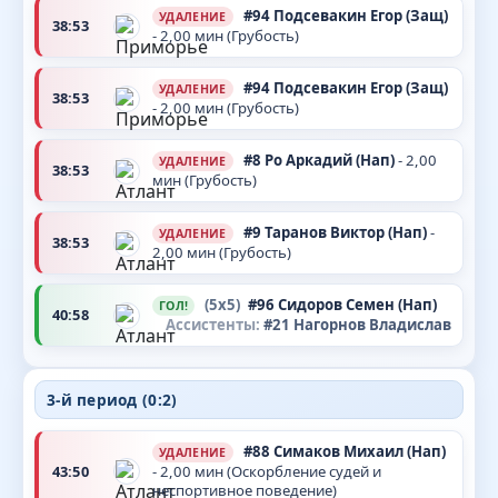
#94
Подсевакин Егор
(Защ)
УДАЛЕНИЕ
38:53
- 2,00 мин (Грубость)
#94
Подсевакин Егор
(Защ)
УДАЛЕНИЕ
38:53
- 2,00 мин (Грубость)
#8
Ро Аркадий
(Нап)
- 2,00
УДАЛЕНИЕ
38:53
мин (Грубость)
#9
Таранов Виктор
(Нап)
-
УДАЛЕНИЕ
38:53
2,00 мин (Грубость)
(5x5)
#96
Сидоров Семен
(Нап)
ГОЛ!
40:58
Ассистенты:
#21
Нагорнов Владислав
3-й период (0:2)
#88
Симаков Михаил
(Нап)
УДАЛЕНИЕ
43:50
- 2,00 мин (Оскорбление судей и
неспортивное поведение)