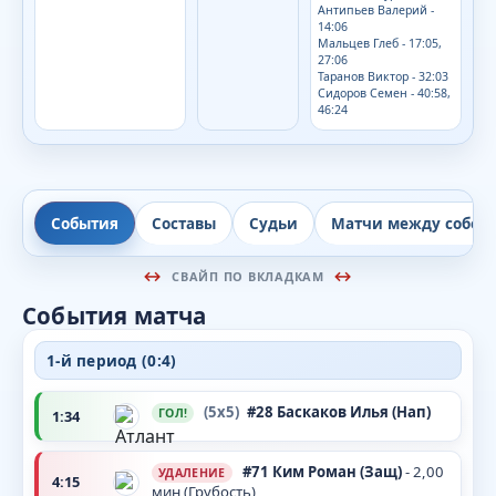
Антипьев Валерий -
14:06
Мальцев Глеб - 17:05,
27:06
Таранов Виктор - 32:03
Сидоров Семен - 40:58,
46:24
События
Составы
Судьи
Матчи между собой
СВАЙП ПО ВКЛАДКАМ
События матча
1-й период (0:4)
(5x5)
#28
Баскаков Илья
(Нап)
ГОЛ!
1:34
#71
Ким Роман
(Защ)
- 2,00
УДАЛЕНИЕ
4:15
мин (Грубость)