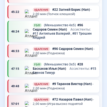
#22
Загней Борис
(Нап)
-
УДАЛЕНИЕ
45:22
2,00 мин (Толчок клюшкой)
(Меньшинство 4x5)
#96
ГОЛ!
Сидоров Семен
(Нап)
Ассистенты:
46:24
#11
Антипьев Валерий
, #81
Трошин
Андрей
#96
Сидоров Семен
(Нап)
-
УДАЛЕНИЕ
46:33
2,00 мин (Подножка)
(Меньшинство 3x5)
#28
ГОЛ!
47:15
Баскаков Илья
(Нап)
Ассистенты:
#15
Еленов Тимур
#9
Таранов Виктор
(Нап)
-
УДАЛЕНИЕ
49:48
2,00 мин (Подножка)
#72
Назаров Павел
(Нап)
-
УДАЛЕНИЕ
57:01
2,00 мин (Игра высоко поднятой