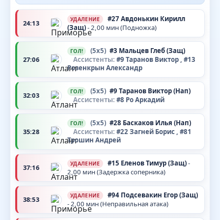
#27
Авдонькин Кирилл
УДАЛЕНИЕ
24:13
(Защ)
- 2,00 мин (Подножка)
(5x5)
#3
Мальцев Глеб
(Защ)
ГОЛ!
27:06
Ассистенты:
#9
Таранов Виктор
, #13
Розенкрын Александр
(5x5)
#9
Таранов Виктор
(Нап)
ГОЛ!
32:03
Ассистенты:
#8
Ро Аркадий
(5x5)
#28
Баскаков Илья
(Нап)
ГОЛ!
35:28
Ассистенты:
#22
Загней Борис
, #81
Трошин Андрей
#15
Еленов Тимур
(Защ)
-
УДАЛЕНИЕ
37:16
2,00 мин (Задержка соперника)
#94
Подсевакин Егор
(Защ)
УДАЛЕНИЕ
38:53
- 2,00 мин (Неправильная атака)