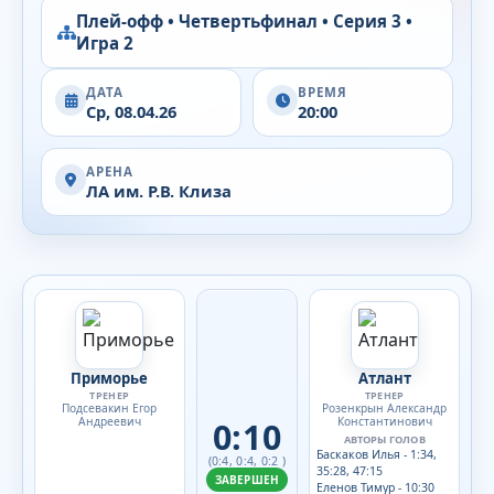
Плей-офф • Четвертьфинал • Серия 3 •
Игра 2
ДАТА
ВРЕМЯ
Ср, 08.04.26
20:00
АРЕНА
ЛА им. Р.В. Клиза
Приморье
Атлант
ТРЕНЕР
ТРЕНЕР
Подсевакин Егор
Розенкрын Александр
Андреевич
Константинович
0:10
АВТОРЫ ГОЛОВ
Баскаков Илья - 1:34,
(0:4, 0:4, 0:2 )
35:28, 47:15
ЗАВЕРШЕН
Еленов Тимур - 10:30