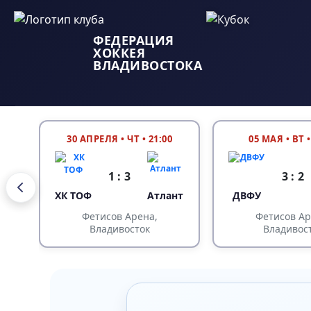
ФЕДЕРАЦИЯ
ХОККЕЯ
ВЛАДИВОСТОКА
30 АПРЕЛЯ
•
ЧТ • 21:00
05 МАЯ
•
ВТ •
1 : 3
3 : 2
У
ХК ТОФ
Атлант
ДВФУ
Фетисов Арена,
Фетисов Ар
Владивосток
Владивос