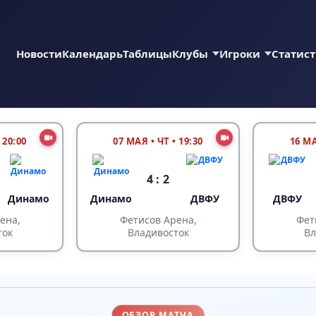
Новости
Календарь
Таблицы
Клубы
Игроки
Статис
 20:00
07 МАЯ
•
ЧТ • 19:30
16 М
4 : 2
Динамо
Динамо
ДВФУ
ДВФУ
ена,
Фетисов Арена,
Фет
ток
Владивосток
Вл
ОБЗОР МАТЧА