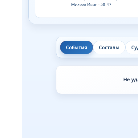
Михеев Иван - 58:47
События
Составы
Су
Не уд