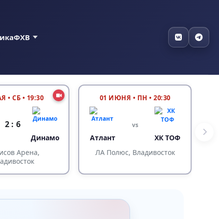
тика
ФХВ
АЯ
•
СБ • 19:30
01 ИЮНЯ
•
ПН • 20:30
2 : 6
vs
Динамо
Атлант
ХК ТОФ
исов Арена,
ЛА Полюс, Владивосток
адивосток