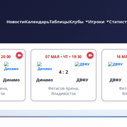
Новости
Календарь
Таблицы
Клубы
Игроки
Статис
 20:00
07 МАЯ
•
ЧТ • 19:30
16 М
4 : 2
Динамо
Динамо
ДВФУ
ДВФУ
ена,
Фетисов Арена,
Фет
ток
Владивосток
Вл