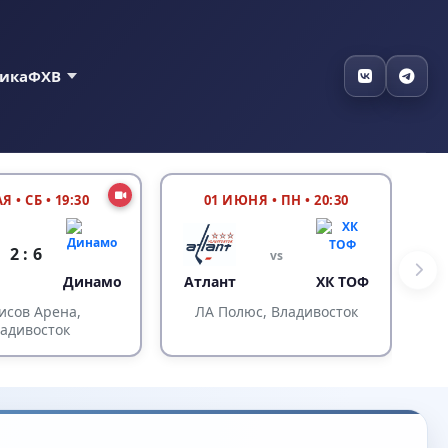
тика
ФХВ
АЯ
•
СБ • 19:30
01 ИЮНЯ
•
ПН • 20:30
2 : 6
vs
Динамо
Атлант
ХК ТОФ
исов Арена,
ЛА Полюс, Владивосток
адивосток