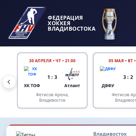
ФЕДЕРАЦИЯ
ХОККЕЯ
ВЛАДИВОСТОКА
30 АПРЕЛЯ
•
ЧТ • 21:00
05 МАЯ
•
ВТ •
1 : 3
3 : 2
У
ХК ТОФ
Атлант
ДВФУ
Фетисов Арена,
Фетисов Ар
Владивосток
Владивос
Владивосток